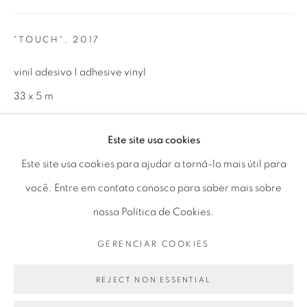
Horário de funcionamento:
Seg 10 às 18h
"TOUCH"
,
2017
Ter a Sex 10 às 19h
vinil adesivo | adhesive vinyl
Sáb 11 às 17h
33 x 5 m
1299.2 × 196.9 in
Este site usa cookies
Luciana Brito Galeria, São Paulo, Brasil
Go
Este site usa cookies para ajudar a torná-lo mais útil para
você. Entre em contato conosco para saber mais sobre
ENQUIRE
nossa Política de Cookies.
PRIVACY POLICY
GERENCIAR COOKIES
GERENCIAR COOKIES
PARTILHAR
COPYRIGHT © 2026 LUCIANA BRITO GALERIA
SITE PRODUZIDO POR ARTLOGIC
REJECT NON ESSENTIAL