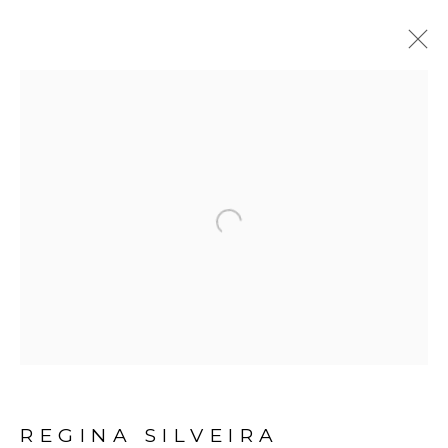
REGINA SILVEIRA
BIOGRAFIA
OBRAS
EXPOSIÇÕES
VÍDEO
NOTÍCIAS
Open a larger version of the fol
Avenida Nove de Julho, 5162
01406-200 – São Paulo, SP – Brasil
info@lucianabritogaleria.com.br
+55 11 9 3403 6924
REGINA SILVEIRA