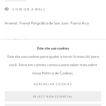
Horário de funcionamento:
VIEW ON A WALL
Seg 10 às 18h
Ter a Sex 10 às 19h
Arsenal, Trienal Poligráfica de San Juan, Puerto Rico
Sáb 11 às 17h
PARTILHAR
Este site usa cookies
Go
Este site usa cookies para ajudar a torná-lo mais útil para
você. Entre em contato conosco para saber mais sobre
nossa Política de Cookies.
PRIVACY POLICY
GERENCIAR COOKIES
GERENCIAR COOKIES
COPYRIGHT © 2026 LUCIANA BRITO GALERIA
SITE PRODUZIDO POR ARTLOGIC
REJECT NON ESSENTIAL