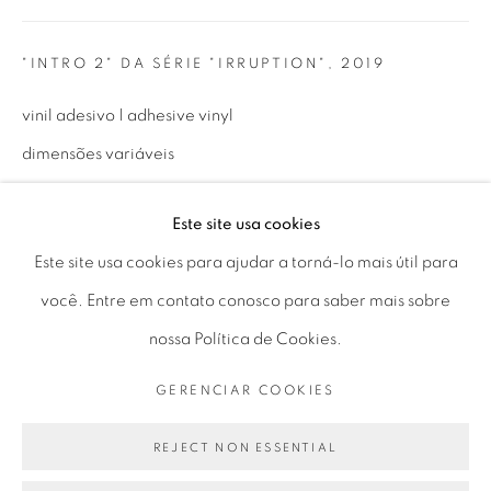
Horário de funcionamento:
Seg 10 às 18h
"INTRO 2" DA SÉRIE "IRRUPTION"
,
2019
Ter a Sex 10 às 19h
vinil adesivo | adhesive vinyl
Sáb 11 às 17h
dimensões variáveis
variable dimensions
Este site usa cookies
The Gropius Bau, Berlim, Alemanha, 2019
Go
Este site usa cookies para ajudar a torná-lo mais útil para
você. Entre em contato conosco para saber mais sobre
nossa Política de Cookies.
ENQUIRE
PRIVACY POLICY
GERENCIAR COOKIES
GERENCIAR COOKIES
COPYRIGHT © 2026 LUCIANA BRITO GALERIA
PARTILHAR
SITE PRODUZIDO POR ARTLOGIC
REJECT NON ESSENTIAL