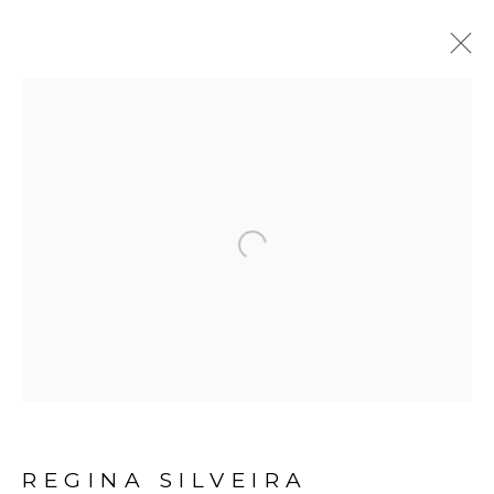
REGINA SILVEIRA
BIOGRAFIA
OBRAS
EXPOSIÇÕES
VÍDEO
NOTÍCIAS
Open a larger version of the fol
Avenida Nove de Julho, 5162
01406-200 – São Paulo, SP – Brasil
info@lucianabritogaleria.com.br
+55 11 9 3403 6924
REGINA SILVEIRA