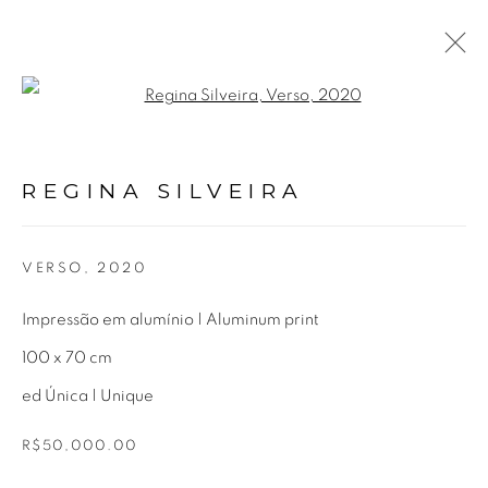
Open a larger version of the fol
REGINA SILVEIRA
BIOGRAFIA
OBRAS
EXPOSIÇÕES
VÍDEO
REGINA SILVEIRA
NOTÍCIAS
VERSO
,
2020
Avenida Nove de Julho, 5162
Impressão em alumínio | Aluminum print
01406-200 – São Paulo, SP – Brasil
100 x 70 cm
ed Única | Unique
info@lucianabritogaleria.com.br
+55 11 9 3403 6924
R$50,000.00