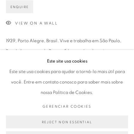
Horário de funcionamento:
ENQUIRE
Seg 10 às 18h
Ter a Sex 10 às 19h
VIEW ON A WALL
Sáb 11 às 17h
1939, Porto Alegre, Brasil. Vive e trabalha em São Paulo,
Brasil. A pesquisa de Regina Silveira aborda a técnica
Este site usa cookies
como meio de criação e não como fim, questionando
Go
Este site usa cookies para ajudar a torná-lo mais útil para
justamente os...
você. Entre em contato conosco para saber mais sobre
LEIA MAIS
nossa Política de Cookies.
PRIVACY POLICY
GERENCIAR COOKIES
GERENCIAR COOKIES
PARTILHAR
COPYRIGHT © 2026 LUCIANA BRITO GALERIA
SITE PRODUZIDO POR ARTLOGIC
REJECT NON ESSENTIAL