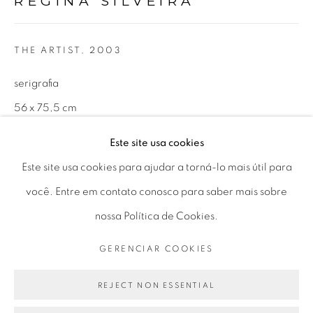
REGINA SILVEIRA
Horário de funcionamento:
Seg 10 às 18h
THE ARTIST
,
2003
Ter a Sex 10 às 19h
Sáb 11 às 17h
serigrafia
56 x 75,5 cm
ed 2/3
Este site usa cookies
Go
Este site usa cookies para ajudar a torná-lo mais útil para
ENQUIRE
você. Entre em contato conosco para saber mais sobre
FURTHER IMAGES
nossa Política de Cookies.
(View a larger image of thumbnail 1 )
, currently selected.
, currently selected.
, currently selected.
(View a larger image of thumbnail 2 )
PRIVACY POLICY
GERENCIAR COOKIES
GERENCIAR COOKIES
COPYRIGHT © 2026 LUCIANA BRITO GALERIA
SITE PRODUZIDO POR ARTLOGIC
REJECT NON ESSENTIAL