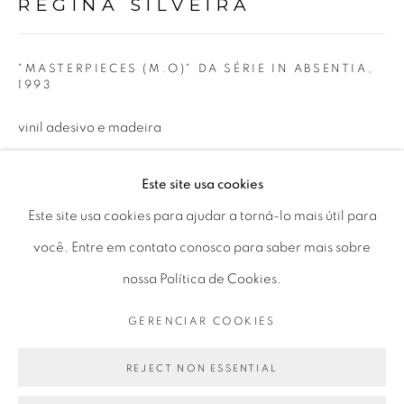
REGINA SILVEIRA
Horário de funcionamento:
Seg 10 às 18h
Ter a Sex 10 às 19h
"MASTERPIECES (M.O)" DA SÉRIE IN ABSENTIA
,
1993
Sáb 11 às 17h
vinil adesivo e madeira
adhesive vinyl and wood
Este site usa cookies
Go
200 x 400 x 70 cm
Este site usa cookies para ajudar a torná-lo mais útil para
você. Entre em contato conosco para saber mais sobre
ENQUIRE
nossa Política de Cookies.
PRIVACY POLICY
GERENCIAR COOKIES
GERENCIAR COOKIES
PARTILHAR
COPYRIGHT © 2026 LUCIANA BRITO GALERIA
SITE PRODUZIDO POR ARTLOGIC
REJECT NON ESSENTIAL