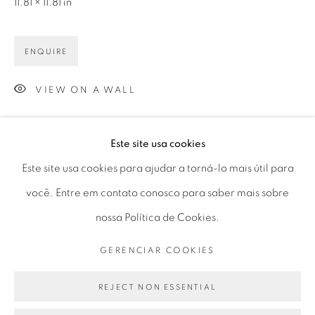
11.81 × 11.81 in
Horário de funcionamento:
Seg 10 às 18h
ENQUIRE
Ter a Sex 10 às 19h
Sáb 11 às 17h
VIEW ON A WALL
Este site usa cookies
Go
Este site usa cookies para ajudar a torná-lo mais útil para
PARTILHAR
você. Entre em contato conosco para saber mais sobre
nossa Política de Cookies.
PRIVACY POLICY
GERENCIAR COOKIES
GERENCIAR COOKIES
COPYRIGHT © 2026 LUCIANA BRITO GALERIA
SITE PRODUZIDO POR ARTLOGIC
REJECT NON ESSENTIAL