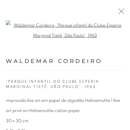
WALDEMAR CORDEIRO
Open a larger version of the fol
BIOGRAFIA
OBRAS
EXPOSIÇÕES
VÍDEO
NOTÍCIAS
PUBLICAÇÕES
WALDEMAR CORDEIRO
Avenida Nove de Julho, 5162
“PARQUE INFANTIL DO CLUBE ESPERIA
MARGINAL TIETÊ, SÃO PAULO”
,
1963
01406-200 – São Paulo, SP – Brasil
impressão fine art em papel de algodão Hahnemühle | fine
info@lucianabritogaleria.com.br
art print on Hahnemühle cotton paper
+55 11 9 3403 6924
30 x 30 cm