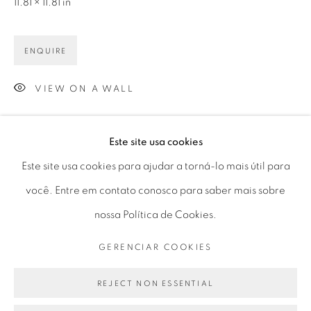
11.81 × 11.81 in
Horário de funcionamento:
Seg 10 às 18h
ENQUIRE
Ter a Sex 10 às 19h
Sáb 11 às 17h
VIEW ON A WALL
Este site usa cookies
Go
Este site usa cookies para ajudar a torná-lo mais útil para
PARTILHAR
você. Entre em contato conosco para saber mais sobre
nossa Política de Cookies.
PRIVACY POLICY
GERENCIAR COOKIES
GERENCIAR COOKIES
COPYRIGHT © 2026 LUCIANA BRITO GALERIA
SITE PRODUZIDO POR ARTLOGIC
REJECT NON ESSENTIAL