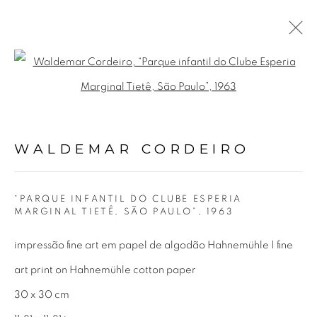
WALDEMAR CORDEIRO
Open a larger version of the fol
BIOGRAFIA
OBRAS
EXPOSIÇÕES
VÍDEO
NOTÍCIAS
PUBLICAÇÕES
WALDEMAR CORDEIRO
Avenida Nove de Julho, 5162
“PARQUE INFANTIL DO CLUBE ESPERIA
MARGINAL TIETÊ, SÃO PAULO”
,
1963
01406-200 – São Paulo, SP – Brasil
impressão fine art em papel de algodão Hahnemühle | fine
info@lucianabritogaleria.com.br
art print on Hahnemühle cotton paper
+55 11 9 3403 6924
30 x 30 cm