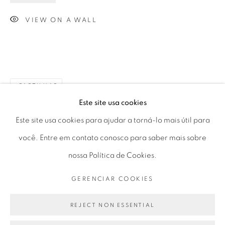
Horário de funcionamento:
VIEW ON A WALL
Seg 10 às 18h
Ter a Sex 10 às 19h
Sáb 11 às 17h
PARTILHAR
Este site usa cookies
Go
Este site usa cookies para ajudar a torná-lo mais útil para
você. Entre em contato conosco para saber mais sobre
nossa Política de Cookies.
PRIVACY POLICY
GERENCIAR COOKIES
GERENCIAR COOKIES
COPYRIGHT © 2026 LUCIANA BRITO GALERIA
SITE PRODUZIDO POR ARTLOGIC
REJECT NON ESSENTIAL