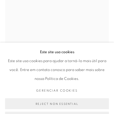
Horário de funcionamento:
Seg 10 às 18h
Ter a Sex 10 às 19h
Sáb 11 às 17h
Este site usa cookies
Go
Este site usa cookies para ajudar a torná-lo mais útil para
você. Entre em contato conosco para saber mais sobre
nossa Política de Cookies.
PRIVACY POLICY
GERENCIAR COOKIES
GERENCIAR COOKIES
WALDEMAR CORDEIRO
COPYRIGHT © 2026 LUCIANA BRITO GALERIA
SITE PRODUZIDO POR ARTLOGIC
REJECT NON ESSENTIAL
"GENTE GRAU 1”
,
1972