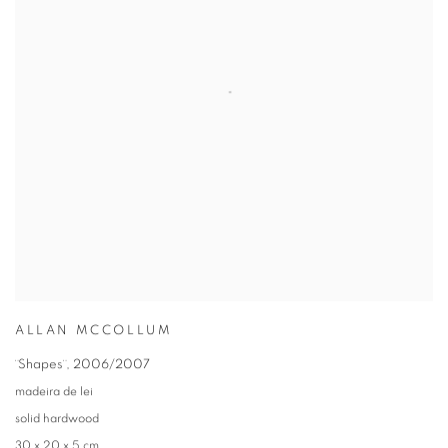
ALLAN MCCOLLUM
¨Shapes¨
,
2006/2007
madeira de lei
solid hardwood
30 x 20 x 5 cm