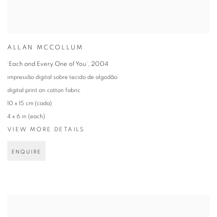
ALLAN MCCOLLUM
¨Each and Every One of You¨
,
2004
impressão digital sobre tecido de algodão
digital print on cotton fabric
10 x 15 cm (cada)
4 x 6 in (each)
VIEW MORE DETAILS
ENQUIRE