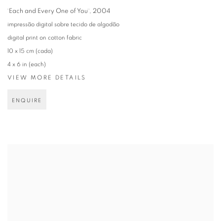
¨Each and Every One of You¨
,
2004
impressão digital sobre tecido de algodão
digital print on cotton fabric
10 x 15 cm (cada)
4 x 6 in (each)
VIEW MORE DETAILS
ENQUIRE