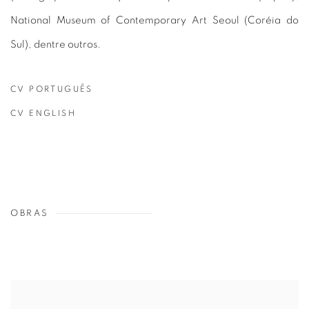
National Museum of Contemporary Art Seoul (Coréia do
Sul), dentre outros.
CV PORTUGUÊS
(PDF, OPENS IN A NEW TAB.)
CV ENGLISH
(PDF, OPENS IN A NEW TAB.)
OBRAS