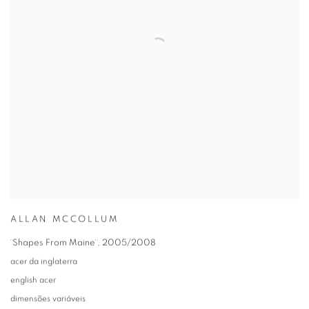
ALLAN MCCOLLUM
¨Shapes From Maine¨
,
2005/2008
acer da inglaterra
english acer
dimensões variáveis