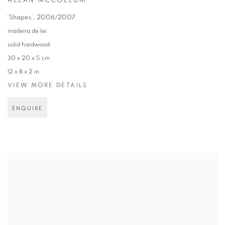
ALLAN MCCOLLUM
¨Shapes¨
,
2006/2007
madeira de lei
solid hardwood
30 x 20 x 5 cm
12 x 8 x 2 in
VIEW MORE DETAILS
ENQUIRE