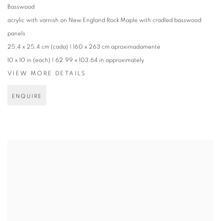
Basswood
acrylic with varnish on New England Rock Maple with cradled basswood
panels
25,4 x 25,4 cm (cada) | 160 x 263 cm aproximadamente
10 x 10 in (each) | 62.99 x 103.64 in approximately
VIEW MORE DETAILS
ENQUIRE