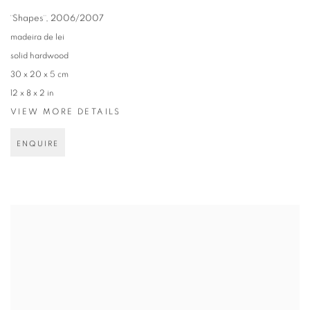
¨Shapes¨
,
2006/2007
madeira de lei
solid hardwood
30 x 20 x 5 cm
12 x 8 x 2 in
VIEW MORE DETAILS
ENQUIRE