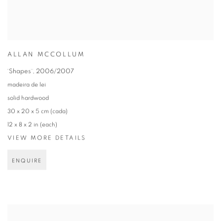
ALLAN MCCOLLUM
¨Shapes¨
,
2006/2007
madeira de lei
solid hardwood
30 x 20 x 5 cm (cada)
12 x 8 x 2 in (each)
VIEW MORE DETAILS
ENQUIRE