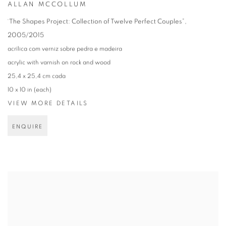
ALLAN MCCOLLUM
¨The Shapes Project: Collection of Twelve Perfect Couples”
,
2005/2015
acrílica com verniz sobre pedra e madeira
acrylic with varnish on rock and wood
25,4 x 25,4 cm cada
10 x 10 in (each)
VIEW MORE DETAILS
ENQUIRE