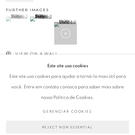
FURTHER IMAGES
Horário de funcionamento:
(View a larger image of thumbnail 1 )
, currently selected.
, currently selected.
, currently selected.
(View a larger image of thumbnail 2 )
Seg 10 às 18h
Ter a Sex 10 às 19h
Sáb 11 às 17h
VIEW ON A WALL
Este site usa cookies
A pintura como linguagem é o principal objeto de pesquisa
Este site usa cookies para ajudar a torná-lo mais útil para
Go
de Tiago Tebet. Desde muito jovem, vem explorando seus
você. Entre em contato conosco para saber mais sobre
processos e formas de ressignificação, mas sempre
nossa Política de Cookies.
interessado também na representatividade...
GERENCIAR COOKIES
PRIVACY POLICY
GERENCIAR COOKIES
LEIA MAIS
COPYRIGHT © 2026 LUCIANA BRITO GALERIA
REJECT NON ESSENTIAL
EXPOSIÇÕES