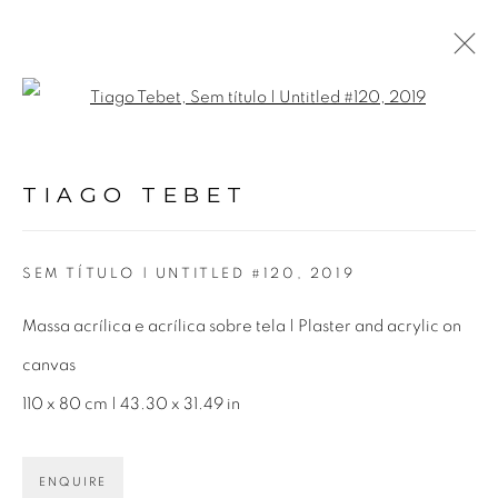
Open a larger version of the fol
OBRAS
TIAGO TEBET
SEM TÍTULO | UNTITLED #120
,
2019
Massa acrílica e acrílica sobre tela | Plaster and acrylic on
Avenida Nove de Julho, 5162
canvas
01406-200 – São Paulo, SP – Brasil
110 x 80 cm | 43.30 x 31.49 in
info@lucianabritogaleria.com.br
ENQUIRE
+55 11 9 3403 6924