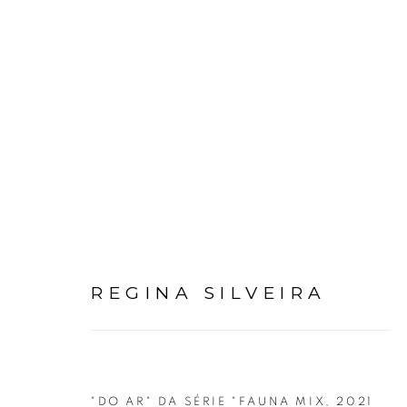
REGINA SILVEIRA
Avenida Nove de Julho, 5162
info@luciana
"DO AR" DA SÉRIE "FAUNA MIX
,
2021