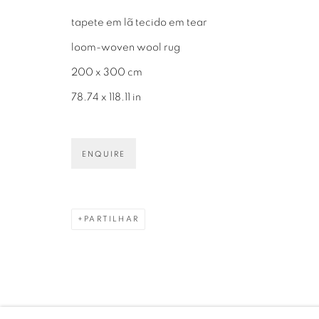
01406-200 – São Paulo, SP – Brasil
+55 11 9 340
tapete em lã tecido em tear
loom-woven wool rug
200 x 300 cm
78.74 x 118.11 in
PRIVACY POLICY
GERENCIAR COOKIES
COPYRIGHT © 2026 LUCIANA BRITO GALERIA
S
ENQUIRE
PARTILHAR