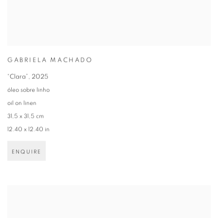
GABRIELA MACHADO
“Clara”
,
2025
óleo sobre linho
oil on linen
31,5 x 31,5 cm
12.40 x 12.40 in
ENQUIRE