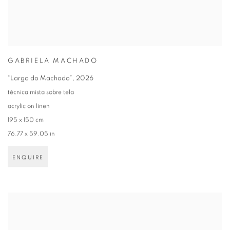
GABRIELA MACHADO
“Largo do Machado”
,
2026
técnica mista sobre tela
acrylic on linen
195 x 150 cm
76.77 x 59.05 in
ENQUIRE