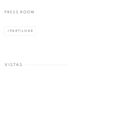
PRESS ROOM
PARTILHAR
VISTAS
p:
Open a larger version of the following image in a popup: