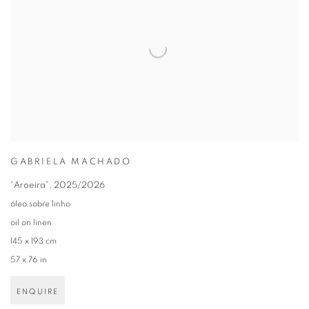
GABRIELA MACHADO
“Aroeira”
,
2025/2026
óleo sobre linho
oil on linen
145 x 193 cm
57 x 76 in
ENQUIRE