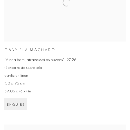
GABRIELA MACHADO
“Ainda bem
,
atravessei as nuvens”
,
2026
técnica mista sobre tela
acrylic on linen
150 x 195 cm
59.05 x 76.77 in
ENQUIRE