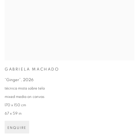
GABRIELA MACHADO
“Ginger”
,
2026
técnica mista sobre tela
mixed media on canvas
170 x 150 cm
67 x 59 in
ENQUIRE