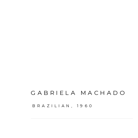
GABRIELA MACHADO | 
GABRIELA MACHADO
5 FEVEREIRO - 21 MARÇO 2026
BRAZILIAN,
1960