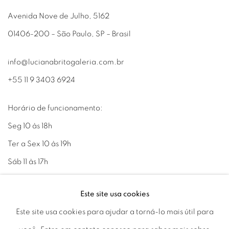
Avenida Nove de Julho, 5162
01406-200 – São Paulo, SP – Brasil
info@lucianabritogaleria.com.br
+55 11 9 3403 6924
Horário de funcionamento:
Seg 10 às 18h
Ter a Sex 10 às 19h
Sáb 11 às 17h
Este site usa cookies
Este site usa cookies para ajudar a torná-lo mais útil para
Go