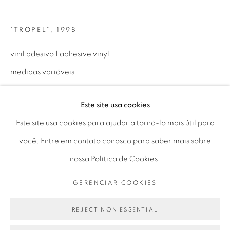
Horário de funcionamento:
Seg 10 às 18h
"TROPEL"
,
1998
Ter a Sex 10 às 19h
vinil adesivo | adhesive vinyl
Sáb 11 às 17h
medidas variáveis
variable dimensions
Este site usa cookies
Go
Este site usa cookies para ajudar a torná-lo mais útil para
ENQUIRE
você. Entre em contato conosco para saber mais sobre
nossa Política de Cookies.
PARTILHAR
PRIVACY POLICY
GERENCIAR COOKIES
GERENCIAR COOKIES
COPYRIGHT © 2026 LUCIANA BRITO GALERIA
SITE PRODUZIDO POR ARTLOGIC
REJECT NON ESSENTIAL