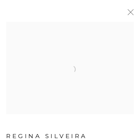
REGINA SILVEIRA
BIOGRAFIA
OBRAS
EXPOSIÇÕES
VÍDEO
NOTÍCIAS
Open a larger version of the fol
Avenida Nove de Julho, 5162
01406-200 – São Paulo, SP – Brasil
info@lucianabritogaleria.com.br
+55 11 9 3403 6924
REGINA SILVEIRA