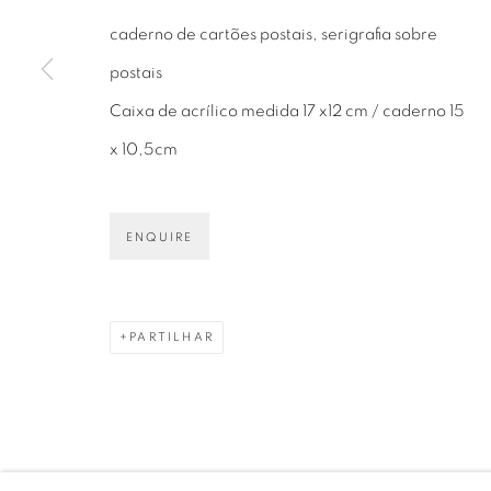
caderno de cartões postais, serigrafia sobre
postais
Caixa de acrílico medida 17 x12 cm / caderno 15
Avenida Nove de Julho, 5162
info@luciana
x 10,5cm
01406-200 – São Paulo, SP – Brasil
+55 11 9 340
ENQUIRE
PARTILHAR
PRIVACY POLICY
GERENCIAR COOKIES
COPYRIGHT © 2026 LUCIANA BRITO GALERIA
S