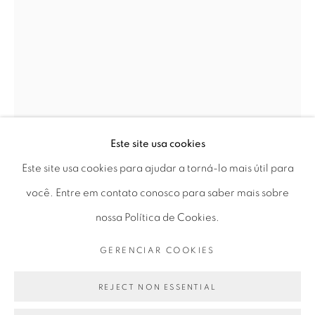
Horário de funcionamento:
Seg 10 às 18h
Ter a Sex 10 às 19h
Sáb 11 às 17h
Este site usa cookies
Go
Este site usa cookies para ajudar a torná-lo mais útil para
REGINA SILVEIRA
você. Entre em contato conosco para saber mais sobre
nossa Política de Cookies.
"MUNDUS ADMIRABILIS"
,
2010
PRIVACY POLICY
GERENCIAR COOKIES
GERENCIAR COOKIES
COPYRIGHT © 2026 LUCIANA BRITO GALERIA
vinil adesivo | adhesive vinyl
SITE PRODUZIDO POR ARTLOGIC
REJECT NON ESSENTIAL
Poznan Biennale Mediations, Poznan, Polônia, 2010