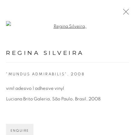
Open a larger version of the fol
REGINA SILVEIRA
BIOGRAFIA
OBRAS
EXPOSIÇÕES
VÍDEO
REGINA SILVEIRA
NOTÍCIAS
"MUNDUS ADMIRABILIS"
,
2008
Avenida Nove de Julho, 5162
vinil adesivo | adhesive vinyl
01406-200 – São Paulo, SP – Brasil
Luciana Brito Galeria, São Paulo, Brasil, 2008
info@lucianabritogaleria.com.br
+55 11 9 3403 6924
ENQUIRE