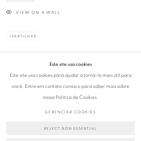
Horário de funcionamento:
VIEW ON A WALL
Seg 10 às 18h
Ter a Sex 10 às 19h
Sáb 11 às 17h
PARTILHAR
Este site usa cookies
Go
Este site usa cookies para ajudar a torná-lo mais útil para
você. Entre em contato conosco para saber mais sobre
nossa Política de Cookies.
PRIVACY POLICY
GERENCIAR COOKIES
GERENCIAR COOKIES
COPYRIGHT © 2026 LUCIANA BRITO GALERIA
SITE PRODUZIDO POR ARTLOGIC
REJECT NON ESSENTIAL