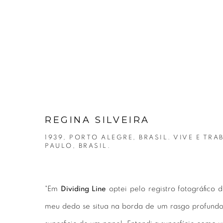
(View more details about th
REGINA SILVEIRA
1939, PORTO ALEGRE, BRASIL. VIVE E TR
PAULO, BRASIL.
"Em
Dividing Line
optei pelo registro fotográfic
meu dedo se situa na borda de um rasgo profundo,