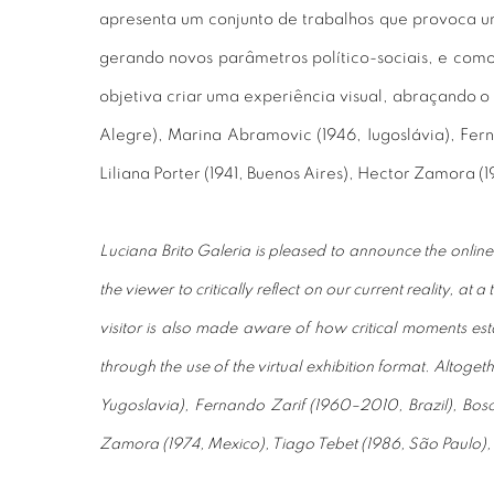
apresenta um conjunto de trabalhos que provoca um
gerando novos parâmetros político-sociais, e com
objetiva criar uma experiência visual, abraçando o 
Alegre), Marina Abramovic (1946, Iugoslávia), Fernan
Liliana Porter (1941, Buenos Aires), Hector Zamora (1
Luciana Brito Galeria is pleased to announce the online
the viewer to critically reflect on our current reality, a
visitor is also made aware of how critical moments esta
through the use of the virtual exhibition format. Altoge
Yugoslavia), Fernando Zarif (1960–2010, Brazil), Bosco 
Zamora (1974, Mexico), Tiago Tebet (1986, São Paulo), R