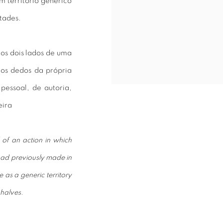
m território genérico
tades.
os dois lados de uma
 os dedos da própria
essoal, de autoria,
eira
of an action in which
 had previously made in
 as a generic territory
 halves.