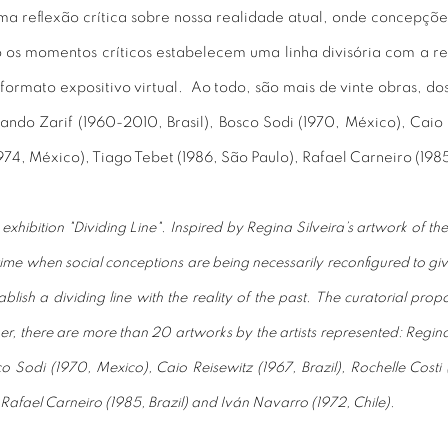
a reflexão crítica sobre nossa realidade atual, onde concepções
o os momentos críticos estabelecem uma linha divisória com a r
formato expositivo virtual. Ao todo, são mais de vinte obras, dos 
do Zarif (1960-2010, Brasil), Bosco Sodi (1970, México), Caio Rei
974, México), Tiago Tebet (1986, São Paulo), Rafael Carneiro (1985,
 exhibition "Dividing Line". Inspired by Regina Silveira’s artwork of t
t a time when social conceptions are being necessarily reconfigured to giv
blish a dividing line with the reality of the past. The curatorial pr
ther, there are more than 20 artworks by the artists represented: Regi
Sodi (1970, Mexico), Caio Reisewitz (1967, Brazil), Rochelle Costi (19
afael Carneiro (1985, Brazil) and Iván Navarro (1972, Chile).