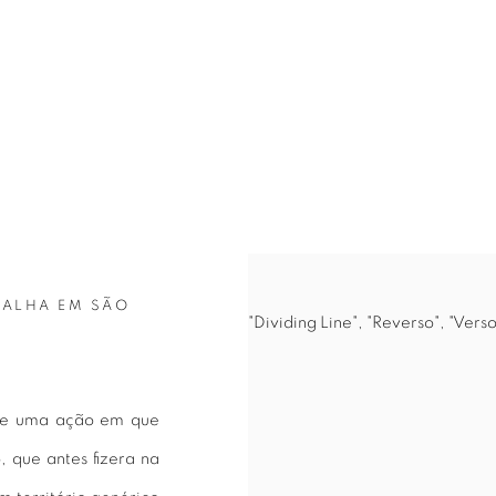
is item in a popup).
ABALHA EM SÃO
"Dividing Line", "Reverso", "Vers
o de uma ação em que
 que antes fizera na