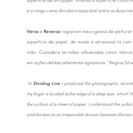
superficie de um papel. Entendi a superfície como u
e o rasgo como divisão irreparável entre as duas me
Verso
e
Reverso
registram meus gestos de perfurar 
superfície de papel, de modo a atravessá-la com
mão. Considero as mãos silhuetadas como marca p
em ações deliberadamente agressivas." Regina Silv
"In
Dividing Line
I produced the photographic record 
my finger is located at the edge of a deep tear, which I
the surface of a sheet of paper. I understood the surface
and the tear as an irreparable division between the two