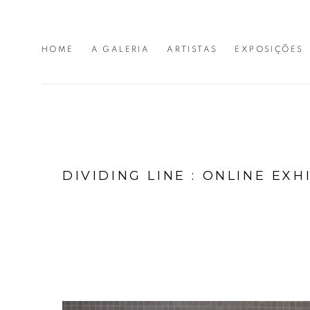
HOME
A GALERIA
ARTISTAS
EXPOSIÇÕES
DIVIDING LINE : ONLINE EXH
EXPOSIÇÃO COLETIVA
:
21 AGOSTO - 1 OUTUBRO 2020