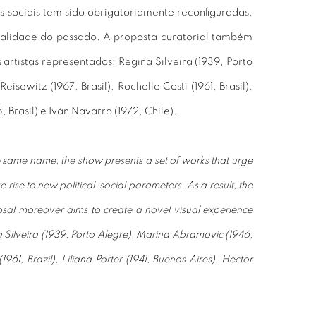
 sociais tem sido obrigatoriamente reconfiguradas,
ealidade do passado. A proposta curatorial também
artistas representados: Regina Silveira (1939, Porto
sewitz (1967, Brasil), Rochelle Costi (1961, Brasil),
 Brasil) e Iván Navarro (1972, Chile).
he same name, the show presents a set of works that urge
e rise to new political-social parameters. As a result, the
oposal moreover aims to create a novel visual experience
na Silveira (1939, Porto Alegre), Marina Abramovic (1946,
61, Brazil), Liliana Porter (1941, Buenos Aires), Hector