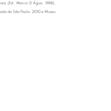
ista (Ed. Marca D’Água, 1988),
tado de São Paulo, 2010 e Museu
e following image in a popup: