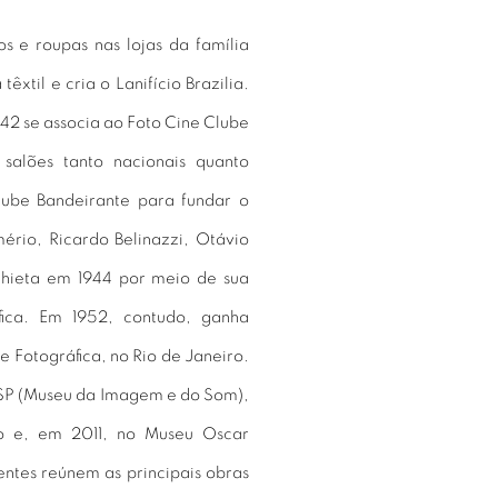
 e roupas nas lojas da família
êxtil e cria o Lanifício Brazilia.
942 se associa ao Foto Cine Clube
salões tanto nacionais quanto
lube Bandeirante para fundar o
ério, Ricardo Belinazzi, Otávio
chieta em 1944 por meio de sua
fica. Em 1952, contudo, ganha
 Fotográfica, no Rio de Janeiro.
 SP (Museu da Imagem e do Som),
o e, em 2011, no Museu Oscar
entes reúnem as principais obras