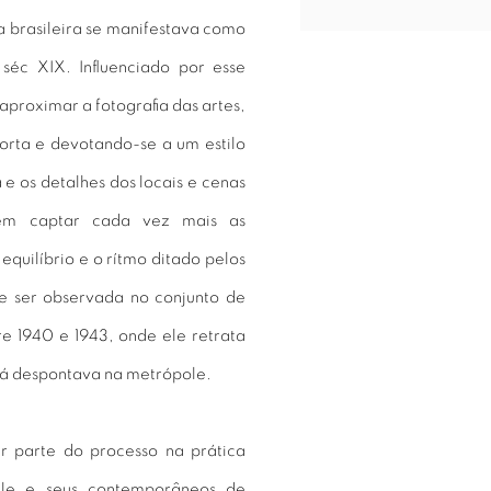
a brasileira se manifestava como
séc XIX. Influenciado por esse
 aproximar a fotografia das artes,
orta e devotando-se a um estilo
e os detalhes dos locais e cenas
 em captar cada vez mais as
quilíbrio e o rítmo ditado pelos
e ser observada no conjunto de
re 1940 e 1943, onde ele retrata
já despontava na metrópole.
r parte do processo na prática
 ele e seus contemporâneos de