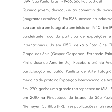
1899, São Paulo, Brasil – 1966, São Paulo, Brasil
Quando jovem, dedicou-se ao comércio de tecidos
(imigrantes armênios). Em 1938, investe na indústria t
Sua carreira em fotografia tem início em 1940. Em 1
Bandeirante, quando participa de exposições e 
internacionais. Já em 1950, deixa o Foto Cine C
Grupo dos Seis (Gaspar Gasparian, Fernando Palm
Pini e José de Amorim Jr.). Recebe o prêmio An
participação no Salão Paulista de Arte Fotográ
medalha de prata na Exposição Internacional de Arte
Em 1990, ganha uma grande retrospectiva no MIS -
em 2010 na Pinacoteca do Estado de São Paul
Niemeyer, Curitiba (PR). Três publicações mais rec